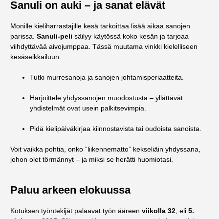
Sanuli on auki – ja sanat elävät
Monille kieliharrastajille kesä tarkoittaa lisää aikaa sanojen
parissa.
Sanuli-peli
säilyy käytössä koko kesän ja tarjoaa
viihdyttävää aivojumppaa. Tässä muutama vinkki kielelliseen
kesäseikkailuun:
Tutki murresanoja ja sanojen johtamisperiaatteita.
Harjoittele yhdyssanojen muodostusta – yllättävät
yhdistelmät ovat usein palkitsevimpia.
Pidä kielipäiväkirjaa kiinnostavista tai oudoista sanoista.
Voit vaikka pohtia, onko “liikennematto” kekseliäin yhdyssana,
johon olet törmännyt – ja miksi se herätti huomiotasi.
Paluu arkeen elokuussa
Kotuksen työntekijät palaavat työn ääreen
viikolla 32
, eli
5.