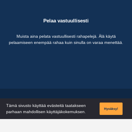
Pelaa vastuullisesti
Muista aina pelata vastuullisesti rahapelejä. Älä käytä
pelaamiseen enempää rahaa kuin sinulla on varaa menettää.
© 2024 Sanuli.org
Tämä sivusto käyttää evästeitä taatakseen
Hyväksy!
parhaan mahdollisen käyttäjäkokemuksen.