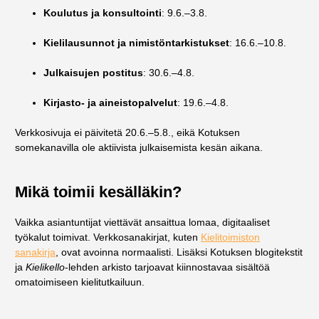
Koulutus ja konsultointi
: 9.6.–3.8.
Kielilausunnot ja nimistöntarkistukset
: 16.6.–10.8.
Julkaisujen postitus
: 30.6.–4.8.
Kirjasto- ja aineistopalvelut
: 19.6.–4.8.
Verkkosivuja ei päivitetä 20.6.–5.8., eikä Kotuksen
somekanavilla ole aktiivista julkaisemista kesän aikana.
Mikä toimii kesälläkin?
Vaikka asiantuntijat viettävät ansaittua lomaa, digitaaliset
työkalut toimivat. Verkkosanakirjat, kuten
Kielitoimiston
sanakirja
, ovat avoinna normaalisti. Lisäksi Kotuksen blogitekstit
ja
Kielikello
-lehden arkisto tarjoavat kiinnostavaa sisältöä
omatoimiseen kielitutkailuun.