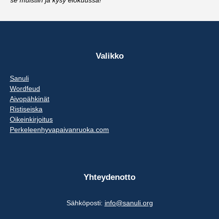
se muistiin ja kysy elokuussa!
Valikko
Sanuli
Wordfeud
Aivopähkinät
Ristiseiska
Oikeinkirjoitus
Perkeleenhyvapaivanruoka.com
Yhteydenotto
Sähköposti:
info@sanuli.org