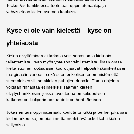
TeckenVis-hankkeessa tuotetaan oppimateriaaleja ja
vahvistetaan kielen asemaa kouluissa.
Kyse ei ole vain kielestä – kyse on
yhteisöstä
Kielen elvyttäminen ei tarkoita vain sanaston ja kieliopin
tallentamista, vaan myös yhteisön vahvistamista. Ilman omaa
kieltä suomenruotsalaiset kuurot jäävät helposti kaksinkertaisen
marginaalin varjoon: sekä suomenkielisen enemmistön että
suomalaisen viittomakielen puhujien rinnalla. Tämä ohjelma
voidaan rinnastaa esimerkiksi saamen kielten
elvytyshankkeisiin, joissa tavoitteena on sukupolvien
katkenneen kieliperinteen uudelleen herättäminen.
Jokainen uusi oppimateriaali, koulutettu tulkki ja perhe, joka saa
kielen arkeensa, on pieni mutta merkittävä askel kohti kielen
säilymistä.