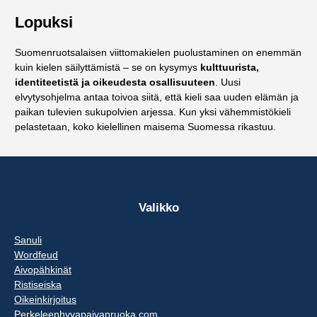
Lopuksi
Suomenruotsalaisen viittomakielen puolustaminen on enemmän
kuin kielen säilyttämistä – se on kysymys
kulttuurista,
identiteetistä ja oikeudesta osallisuuteen
. Uusi
elvytysohjelma antaa toivoa siitä, että kieli saa uuden elämän ja
paikan tulevien sukupolvien arjessa. Kun yksi vähemmistökieli
pelastetaan, koko kielellinen maisema Suomessa rikastuu.
Valikko
Sanuli
Wordfeud
Aivopähkinät
Ristiseiska
Oikeinkirjoitus
Perkeleenhyvapaivanruoka.com