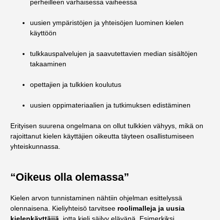
perheilleen varhaisessa vaiheessa
uusien ympäristöjen ja yhteisöjen luominen kielen
käyttöön
tulkkauspalvelujen ja saavutettavien median sisältöjen
takaaminen
opettajien ja tulkkien koulutus
uusien oppimateriaalien ja tutkimuksen edistäminen
Erityisen suurena ongelmana on ollut tulkkien vähyys, mikä on
rajoittanut kielen käyttäjien oikeutta täyteen osallistumiseen
yhteiskunnassa.
“Oikeus olla olemassa”
Kielen arvon tunnistaminen nähtiin ohjelman esittelyssä
olennaisena. Kieliyhteisö tarvitsee
roolimalleja ja uusia
kielenkäyttäjiä
, jotta kieli säilyy elävänä. Esimerkiksi