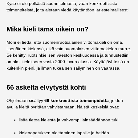
Kyse ei ole pelkästä suunnitelmasta, vaan konkreettisista
toimenpiteistä, joita aletaan viedä käytäntöön järjestelmällisesti.
Mikä kieli tämä oikein on?
Moni ei tiedä, että suomenruotsalainen viittomakieli on oma,
itsenäinen kielensä, eikä vain suomalaisen viittomakielen murre.
Se kehittyi ruotsinkielisen väestön keskuudessa ja tunnustettiin
omaksi kielekseen vasta 2000-luvun alussa. Käyttäjäyhteisö on
kuitenkin pieni, ja ilman tukea sen säilyminen on vaarassa.
66 askelta elvytystä kohti
Ohjelmaan sisältyy
66 konkreettista toimenpidettä
, joiden
avulla kieltä pyritään vahvistamaan. Näistä keskeisiä ovat:
lisää tietoa kielestä ja vahvempi lainsäädännön tuki
kielenopetuksen aloittaminen lapsille ja heidän