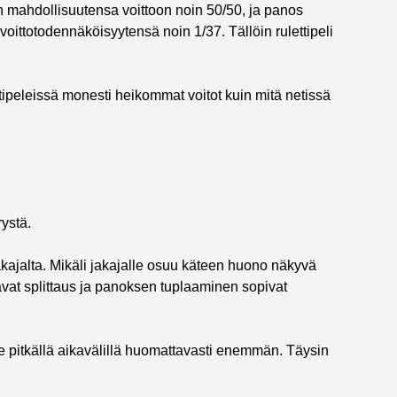
en mahdollisuutensa voittoon noin 50/50, ja panos
ittotodennäköisyytensä noin 1/37. Tällöin rulettipeli
ttipeleissä monesti heikommat voitot kuin mitä netissä
ystä.
 jakajalta. Mikäli jakajalle osuu käteen huono näkyvä
tavat splittaus ja panoksen tuplaaminen sopivat
ee pitkällä aikavälillä huomattavasti enemmän. Täysin