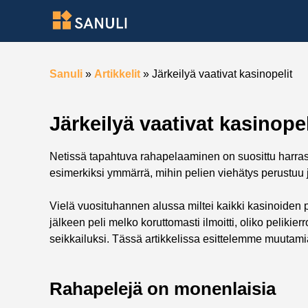
Sanuli
»
Artikkelit
»
Järkeilyä vaativat kasinopelit
Järkeilyä vaativat kasinopel
Netissä tapahtuva rahapelaaminen on suosittu harrastu
esimerkiksi ymmärrä, mihin pelien viehätys perustuu
Vielä vuosituhannen alussa miltei kaikki kasinoiden pe
jälkeen peli melko koruttomasti ilmoitti, oliko pelikier
seikkailuksi. Tässä artikkelissa esittelemme muutami
Rahapelejä on monenlaisia