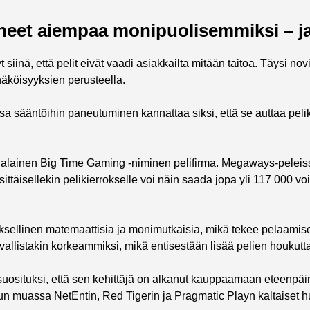
uneet aiempaa monipuolisemmiksi – 
siinä, että pelit eivät vaadi asiakkailta mitään taitoa. Täysi nov
nnäköisyyksien perusteella.
ssa sääntöihin paneutuminen kannattaa siksi, että se auttaa pe
ialainen Big Time Gaming -niminen pelifirma. Megaways-peleissä
yksittäisellekin pelikierrokselle voi näin saada jopa yli 117 000 
ksellinen matemaattisia ja monimutkaisia, mikä tekee pelaami
avallistakin korkeammiksi, mikä entisestään lisää pelien houkutt
 suosituksi, että sen kehittäjä on alkanut kauppaamaan eteenpäi
n muassa NetEntin, Red Tigerin ja Pragmatic Playn kaltaiset h