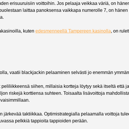
den erisuuruisiin voittoihin. Jos pelaaja veikkaa väriä, on hän
puolestaan laittaa panoksensa vaikkapa numerolle 7, on hänen vo
a.
akasinoilla, kuten
edesmenneellä Tampereen kasinolla
, on rule
asolla, vaatii blackjackin pelaaminen selvästi jo enemmän ymmärr
peliliikkeensä siihen, millaisia kortteja löytyy sekä itseltä että
ljon riskejä korttiensa suhteen. Toisaalta lisävoittoja mahdollis
uvaisimmillaan.
järkevää taktiikkaa. Optimistrategialla pelaamalla voittoja tul
vassa pelkkiä tappioita tappioiden perään.