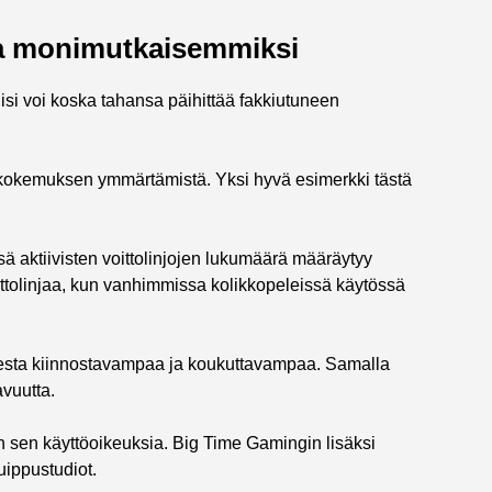
ja monimutkaisemmiksi
iisi voi koska tahansa päihittää fakkiutuneen
likokemuksen ymmärtämistä. Yksi hyvä esimerkki tästä
 aktiivisten voittolinjojen lukumäärä määräytyy
voittolinjaa, kun vanhimmissa kolikkopeleissä käytössä
sesta kiinnostavampaa ja koukuttavampaa. Samalla
avuutta.
n sen käyttöoikeuksia. Big Time Gamingin lisäksi
uippustudiot.