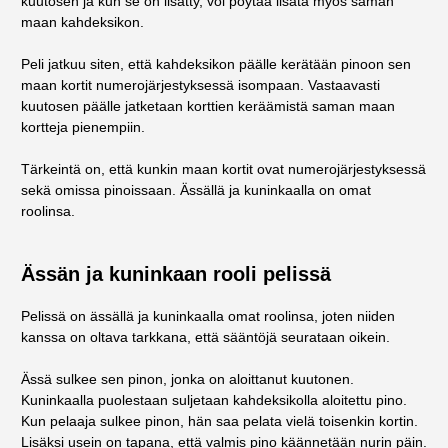
kuutosen ja kun se on lisätty, voi pöytää lisätä myös saman
maan kahdeksikon.
Peli jatkuu siten, että kahdeksikon päälle kerätään pinoon sen
maan kortit numerojärjestyksessä isompaan. Vastaavasti
kuutosen päälle jatketaan korttien keräämistä saman maan
kortteja pienempiin.
Tärkeintä on, että kunkin maan kortit ovat numerojärjestyksessä
sekä omissa pinoissaan. Ässällä ja kuninkaalla on omat
roolinsa.
Ässän ja kuninkaan rooli pelissä
Pelissä on ässällä ja kuninkaalla omat roolinsa, joten niiden
kanssa on oltava tarkkana, että sääntöjä seurataan oikein.
Ässä sulkee sen pinon, jonka on aloittanut kuutonen.
Kuninkaalla puolestaan suljetaan kahdeksikolla aloitettu pino.
Kun pelaaja sulkee pinon, hän saa pelata vielä toisenkin kortin.
Lisäksi usein on tapana, että valmis pino käännetään nurin päin.