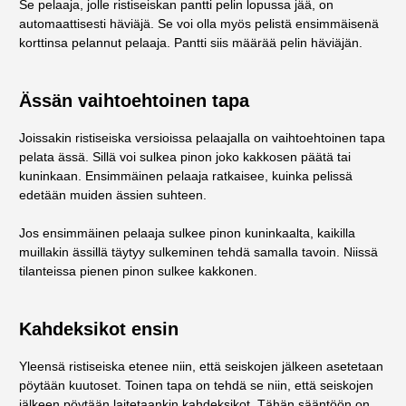
Se pelaaja, jolle ristiseiskan pantti pelin lopussa jää, on
automaattisesti häviäjä. Se voi olla myös pelistä ensimmäisenä
korttinsa pelannut pelaaja. Pantti siis määrää pelin häviäjän.
Ässän vaihtoehtoinen tapa
Joissakin ristiseiska versioissa pelaajalla on vaihtoehtoinen tapa
pelata ässä. Sillä voi sulkea pinon joko kakkosen päätä tai
kuninkaan. Ensimmäinen pelaaja ratkaisee, kuinka pelissä
edetään muiden ässien suhteen.
Jos ensimmäinen pelaaja sulkee pinon kuninkaalta, kaikilla
muillakin ässillä täytyy sulkeminen tehdä samalla tavoin. Niissä
tilanteissa pienen pinon sulkee kakkonen.
Kahdeksikot ensin
Yleensä ristiseiska etenee niin, että seiskojen jälkeen asetetaan
pöytään kuutoset. Toinen tapa on tehdä se niin, että seiskojen
jälkeen pöytään laitetaankin kahdeksikot. Tähän sääntöön on