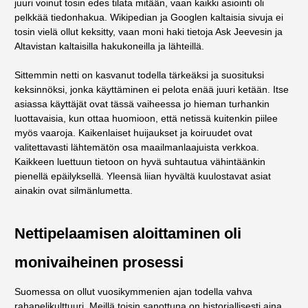
juuri voinut tosin edes tilata mitään, vaan kaikki asiointi oli
pelkkää tiedonhakua. Wikipedian ja Googlen kaltaisia sivuja ei
tosin vielä ollut keksitty, vaan moni haki tietoja Ask Jeevesin ja
Altavistan kaltaisilla hakukoneilla ja lähteillä.
Sittemmin netti on kasvanut todella tärkeäksi ja suosituksi
keksinnöksi, jonka käyttäminen ei pelota enää juuri ketään. Itse
asiassa käyttäjät ovat tässä vaiheessa jo hieman turhankin
luottavaisia, kun ottaa huomioon, että netissä kuitenkin piilee
myös vaaroja. Kaikenlaiset huijaukset ja koiruudet ovat
valitettavasti lähtemätön osa maailmanlaajuista verkkoa.
Kaikkeen luettuun tietoon on hyvä suhtautua vähintäänkin
pienellä epäilyksellä. Yleensä liian hyvältä kuulostavat asiat
ainakin ovat silmänlumetta.
Nettipelaamisen aloittaminen oli
monivaiheinen prosessi
Suomessa on ollut vuosikymmenien ajan todella vahva
rahapelikulttuuri. Meillä toisin sanottuna on historiallisesti aina