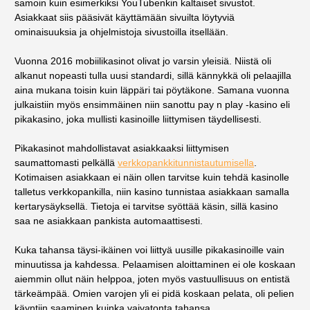
samoin kuin esimerkiksi YouTubenkin kaltaiset sivustot.
Asiakkaat siis pääsivät käyttämään sivuilta löytyviä
ominaisuuksia ja ohjelmistoja sivustoilla itsellään.
Vuonna 2016 mobiilikasinot olivat jo varsin yleisiä. Niistä oli
alkanut nopeasti tulla uusi standardi, sillä kännykkä oli pelaajilla
aina mukana toisin kuin läppäri tai pöytäkone. Samana vuonna
julkaistiin myös ensimmäinen niin sanottu pay n play -kasino eli
pikakasino, joka mullisti kasinoille liittymisen täydellisesti.
Pikakasinot mahdollistavat asiakkaaksi liittymisen
saumattomasti pelkällä
verkkopankkitunnistautumisella
.
Kotimaisen asiakkaan ei näin ollen tarvitse kuin tehdä kasinolle
talletus verkkopankilla, niin kasino tunnistaa asiakkaan samalla
kertarysäyksellä. Tietoja ei tarvitse syöttää käsin, sillä kasino
saa ne asiakkaan pankista automaattisesti.
Kuka tahansa täysi-ikäinen voi liittyä uusille pikakasinoille vain
minuutissa ja kahdessa. Pelaamisen aloittaminen ei ole koskaan
aiemmin ollut näin helppoa, joten myös vastuullisuus on entistä
tärkeämpää. Omien varojen yli ei pidä koskaan pelata, oli pelien
käyntiin saaminen kuinka vaivatonta tahansa.