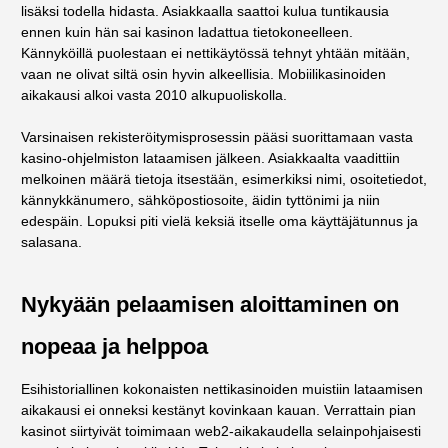
lisäksi todella hidasta. Asiakkaalla saattoi kulua tuntikausia
ennen kuin hän sai kasinon ladattua tietokoneelleen.
Kännyköillä puolestaan ei nettikäytössä tehnyt yhtään mitään,
vaan ne olivat siltä osin hyvin alkeellisia. Mobiilikasinoiden
aikakausi alkoi vasta 2010 alkupuoliskolla.
Varsinaisen rekisteröitymisprosessin pääsi suorittamaan vasta
kasino-ohjelmiston lataamisen jälkeen. Asiakkaalta vaadittiin
melkoinen määrä tietoja itsestään, esimerkiksi nimi, osoitetiedot,
kännykkänumero, sähköpostiosoite, äidin tyttönimi ja niin
edespäin. Lopuksi piti vielä keksiä itselle oma käyttäjätunnus ja
salasana.
Nykyään pelaamisen aloittaminen on
nopeaa ja helppoa
Esihistoriallinen kokonaisten nettikasinoiden muistiin lataamisen
aikakausi ei onneksi kestänyt kovinkaan kauan. Verrattain pian
kasinot siirtyivät toimimaan web2-aikakaudella selainpohjaisesti