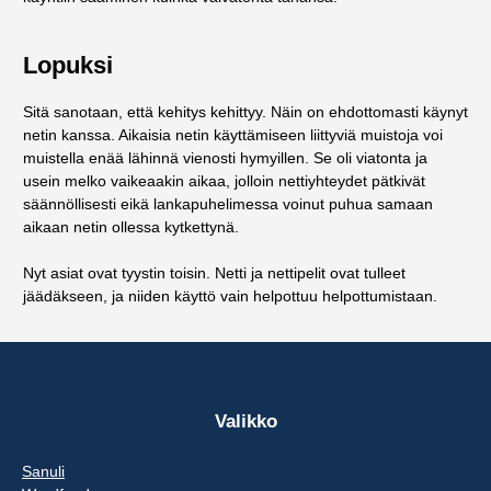
Lopuksi
Sitä sanotaan, että kehitys kehittyy. Näin on ehdottomasti käynyt
netin kanssa. Aikaisia netin käyttämiseen liittyviä muistoja voi
muistella enää lähinnä vienosti hymyillen. Se oli viatonta ja
usein melko vaikeaakin aikaa, jolloin nettiyhteydet pätkivät
säännöllisesti eikä lankapuhelimessa voinut puhua samaan
aikaan netin ollessa kytkettynä.
Nyt asiat ovat tyystin toisin. Netti ja nettipelit ovat tulleet
jäädäkseen, ja niiden käyttö vain helpottuu helpottumistaan.
Valikko
Sanuli