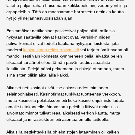
laitettu paljon rahaa haisemaan kolikkopeleihin, vedonlyöntiin ja
arpapeleihin. Tätä on maassamme harrastettu netinkin kautta
nyt jo yli neljännesvuosisadan ajan.
Ensimmäiset nettikasinot poikkesivat paljon siitä, millaisia
nykyään saatavilla olevat kasinot ovat. Varsinkin niiden
pelivalikoimat olivat todella kaukana nykyajan loistosta, jota
moderni
kasino ilman rekisteröitymistä
voi tarjota. Valittavana oli
mahdollisesti vain kolmesta kymmeneen peliä, eivätkä pelien
ulkoasut tai äänet olleet tämän päivän audiovisuaalista
ilotulitusta. Pelejä pääsi pelaamaan ja riskejä ottamaan, mutta
siinä sitten olikin aika lailla kaikki.
Aikaiset nettikasinot eivät itse asiassa edes toimineen
selainpohjaisesti. Kasinofirmat tunkivat tuotteensa verkkoon,
mutta kasinoilla pelatakseen piti koko kasino-ohjelmisto ladata
omalle tietokoneelle. Ainoastaan peleihin liittyvät maksu- ja
arvontatoiminnot tulivat reaaliaikaisesti verkon kautta, mutta
ulkoasut ja infrastruktuuri piti asentaa omalle laitteelle.
Aikaisilla nettiyhteyksillä ohjelmistojen lataaminen oli kaiken