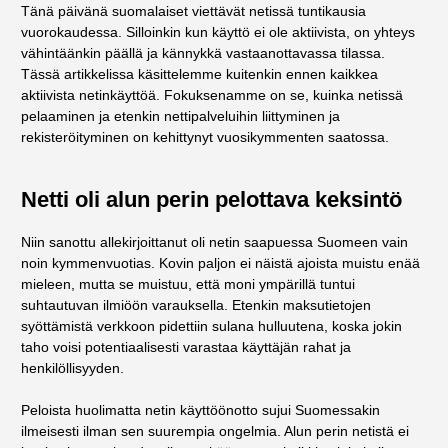
Tänä päivänä suomalaiset viettävät netissä tuntikausia
vuorokaudessa. Silloinkin kun käyttö ei ole aktiivista, on yhteys
vähintäänkin päällä ja kännykkä vastaanottavassa tilassa.
Tässä artikkelissa käsittelemme kuitenkin ennen kaikkea
aktiivista netinkäyttöä. Fokuksenamme on se, kuinka netissä
pelaaminen ja etenkin nettipalveluihin liittyminen ja
rekisteröityminen on kehittynyt vuosikymmenten saatossa.
Netti oli alun perin pelottava keksintö
Niin sanottu allekirjoittanut oli netin saapuessa Suomeen vain
noin kymmenvuotias. Kovin paljon ei näistä ajoista muistu enää
mieleen, mutta se muistuu, että moni ympärillä tuntui
suhtautuvan ilmiöön varauksella. Etenkin maksutietojen
syöttämistä verkkoon pidettiin sulana hulluutena, koska jokin
taho voisi potentiaalisesti varastaa käyttäjän rahat ja
henkilöllisyyden.
Peloista huolimatta netin käyttöönotto sujui Suomessakin
ilmeisesti ilman sen suurempia ongelmia. Alun perin netistä ei