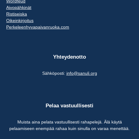
Wordfeud
Aivopähkinät
Ristiseiska
Oikeinkirjoitus
Perkeleenhyvapaivanruoka.com
Yhteydenotto
Sähköposti:
info@sanuli.org
Pelaa vastuullisesti
Muista aina pelata vastuullisesti rahapelejä. Älä käytä
pelaamiseen enempää rahaa kuin sinulla on varaa menettää.