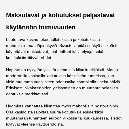
Maksutavat ja kotiutukset paljastavat
käytännön toimivuuden
Luotettava kasino tekee talletuksista ja kotiutuksista
mahdollisimman läpinäkyviä. Sivustolla pitäisi näkyä selkeästi
käytettävät maksutavat, mahdolliset käsittelyajat sekä
kotiutuksiin liittyvät ehdot.
Nopeus on nykyään yksi tärkeimmistä kilpailutekijöistä. Monilla
moderneilla kasinoilla kotiutukset käsitellään tunneissa, kun
vielä muutama vuosi sitten odotusaika saattoi olla useita päiviä.
Erityisesti pikakasinoiden yleistyminen on muuttanut pelaajien
odotuksia merkittävästi.
Huomiota kannattaa kiinnittää myös mahdollisiin nostorajoihin.
Osa kasinoista rajoittaa suuria kotiutuksia esimerkiksi
muutamaan tuhanteen euroon viikossa tai kuukaudessa. Tiedot
löytyvät yleensä käyttöehdoista.