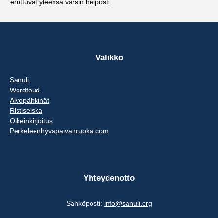
erottuvat yleensä varsin helposti.
Valikko
Sanuli
Wordfeud
Aivopähkinät
Ristiseiska
Oikeinkirjoitus
Perkeleenhyvapaivanruoka.com
Yhteydenotto
Sähköposti:
info@sanuli.org