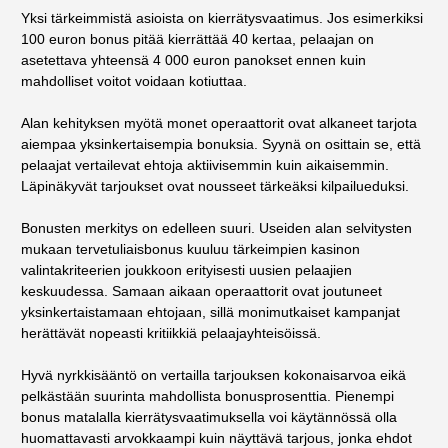
Yksi tärkeimmistä asioista on kierrätysvaatimus. Jos esimerkiksi
100 euron bonus pitää kierrättää 40 kertaa, pelaajan on
asetettava yhteensä 4 000 euron panokset ennen kuin
mahdolliset voitot voidaan kotiuttaa.
Alan kehityksen myötä monet operaattorit ovat alkaneet tarjota
aiempaa yksinkertaisempia bonuksia. Syynä on osittain se, että
pelaajat vertailevat ehtoja aktiivisemmin kuin aikaisemmin.
Läpinäkyvät tarjoukset ovat nousseet tärkeäksi kilpailueduksi.
Bonusten merkitys on edelleen suuri. Useiden alan selvitysten
mukaan tervetuliaisbonus kuuluu tärkeimpien kasinon
valintakriteerien joukkoon erityisesti uusien pelaajien
keskuudessa. Samaan aikaan operaattorit ovat joutuneet
yksinkertaistamaan ehtojaan, sillä monimutkaiset kampanjat
herättävät nopeasti kritiikkiä pelaajayhteisöissä.
Hyvä nyrkkisääntö on vertailla tarjouksen kokonaisarvoa eikä
pelkästään suurinta mahdollista bonusprosenttia. Pienempi
bonus matalalla kierrätysvaatimuksella voi käytännössä olla
huomattavasti arvokkaampi kuin näyttävä tarjous, jonka ehdot