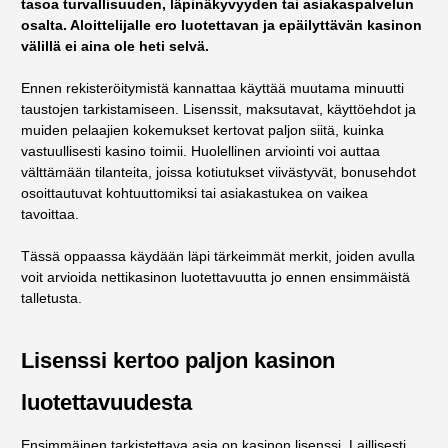
tasoa turvallisuuden, läpinäkyvyyden tai asiakaspalvelun
osalta. Aloittelijalle ero luotettavan ja epäilyttävän kasinon
välillä ei aina ole heti selvä.
Ennen rekisteröitymistä kannattaa käyttää muutama minuutti
taustojen tarkistamiseen. Lisenssit, maksutavat, käyttöehdot ja
muiden pelaajien kokemukset kertovat paljon siitä, kuinka
vastuullisesti kasino toimii. Huolellinen arviointi voi auttaa
välttämään tilanteita, joissa kotiutukset viivästyvät, bonusehdot
osoittautuvat kohtuuttomiksi tai asiakastukea on vaikea
tavoittaa.
Tässä oppaassa käydään läpi tärkeimmät merkit, joiden avulla
voit arvioida nettikasinon luotettavuutta jo ennen ensimmäistä
talletusta.
Lisenssi kertoo paljon kasinon
luotettavuudesta
Ensimmäinen tarkistettava asia on kasinon lisenssi. Laillisesti