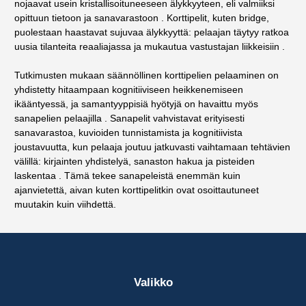
nojaavat usein kristallisoituneeseen älykkyyteen, eli valmiiksi
opittuun tietoon ja sanavarastoon . Korttipelit, kuten bridge,
puolestaan haastavat sujuvaa älykkyyttä: pelaajan täytyy ratkoa
uusia tilanteita reaaliajassa ja mukautua vastustajan liikkeisiin .
Tutkimusten mukaan säännöllinen korttipelien pelaaminen on
yhdistetty hitaampaan kognitiiviseen heikkenemiseen
ikääntyessä, ja samantyyppisiä hyötyjä on havaittu myös
sanapelien pelaajilla . Sanapelit vahvistavat erityisesti
sanavarastoa, kuvioiden tunnistamista ja kognitiivista
joustavuutta, kun pelaaja joutuu jatkuvasti vaihtamaan tehtävien
välillä: kirjainten yhdistelyä, sanaston hakua ja pisteiden
laskentaa . Tämä tekee sanapeleistä enemmän kuin
ajanvietettä, aivan kuten korttipelitkin ovat osoittautuneet
muutakin kuin viihdettä.
Valikko