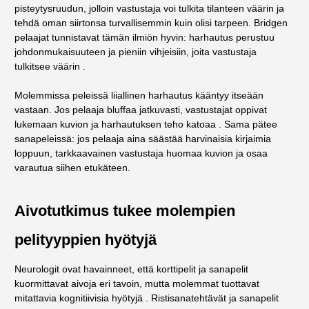
pisteytysruudun, jolloin vastustaja voi tulkita tilanteen väärin ja
tehdä oman siirtonsa turvallisemmin kuin olisi tarpeen. Bridgen
pelaajat tunnistavat tämän ilmiön hyvin: harhautus perustuu
johdonmukaisuuteen ja pieniin vihjeisiin, joita vastustaja
tulkitsee väärin .
Molemmissa peleissä liiallinen harhautus kääntyy itseään
vastaan. Jos pelaaja bluffaa jatkuvasti, vastustajat oppivat
lukemaan kuvion ja harhautuksen teho katoaa . Sama pätee
sanapeleissä: jos pelaaja aina säästää harvinaisia kirjaimia
loppuun, tarkkaavainen vastustaja huomaa kuvion ja osaa
varautua siihen etukäteen.
Aivotutkimus tukee molempien
pelityyppien hyötyjä
Neurologit ovat havainneet, että korttipelit ja sanapelit
kuormittavat aivoja eri tavoin, mutta molemmat tuottavat
mitattavia kognitiivisia hyötyjä . Ristisanatehtävät ja sanapelit