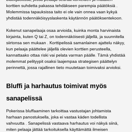
korttien suhdetta pakassa tehdäkseen parempia päätöksiä .
Molemmissa tapauksissa taito ei ole vain onnea vaan kykyä
yhdistää todennäköisyyslaskenta käytännön päätöksentekoon.
Kokenut sanapelaaja osaa arvioida, kuinka monta harvinaista
kirjainta, kuten Q tai Z, on todennäköisesti jäljellä, ja suunnitella
siirtonsa sen mukaan . Korttipelissä samanlainen ajattelu näkyy,
kun pelaaja päättelee jäljellä olevien korttien perusteella,
kannattaako ottaa riski vai pelata varman päälle. Tämä yhdistää
molemmat pelityypit osaksi laajempaa strategisen päättelyn
perinnettä, jossa rajallinen tieto muutetaan toimivaksi arvioksi.
Bluffi ja harhautus toimivat myös
sanapelissä
Pokerissa bluffaaminen tarkoittaa vastustajan johtamista
harhaan panostuksella, joka ei vastaa käden todellista
vahvuutta . Sanapelissä vastaava harhautus voi näkyä siinä,
miten pelaaja jättää tarkoituksella käyttämättä ilmeisen