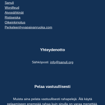
Sanuli
Wordfeud
Aivopähkinät
Ristiseiska
Oikeinkirjoitus
Perkeleenhyvapaivanruoka.com
Yhteydenotto
Sähköposti:
info@sanuli.org
Pelaa vastuullisesti
Muista aina pelata vastuullisesti rahapelejä. Älä käytä
pelaamiseen enempää rahaa kuin sinulla on varaa menettää.