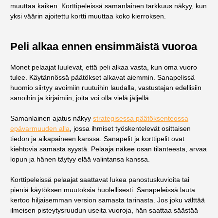
muuttaa kaiken. Korttipeleissä samanlainen tarkkuus näkyy, kun
yksi väärin ajoitettu kortti muuttaa koko kierroksen.
Peli alkaa ennen ensimmäistä vuoroa
Monet pelaajat luulevat, että peli alkaa vasta, kun oma vuoro
tulee. Käytännössä päätökset alkavat aiemmin. Sanapelissä
huomio siirtyy avoimiin ruutuihin laudalla, vastustajan edellisiin
sanoihin ja kirjaimiin, joita voi olla vielä jäljellä.
Samanlainen ajatus näkyy
strategisessa päätöksenteossa
epävarmuuden alla
, jossa ihmiset työskentelevät osittaisen
tiedon ja aikapaineen kanssa. Sanapelit ja korttipelit ovat
kiehtovia samasta syystä. Pelaaja näkee osan tilanteesta, arvaa
lopun ja hänen täytyy elää valintansa kanssa.
Korttipeleissä pelaajat saattavat lukea panostuskuvioita tai
pieniä käytöksen muutoksia huolellisesti. Sanapeleissä lauta
kertoo hiljaisemman version samasta tarinasta. Jos joku välttää
ilmeisen pisteytysruudun useita vuoroja, hän saattaa säästää