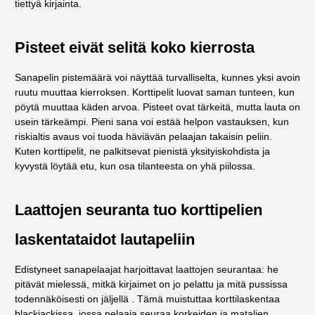
tiettyä kirjainta.
Pisteet eivät selitä koko kierrosta
Sanapelin pistemäärä voi näyttää turvalliselta, kunnes yksi avoin
ruutu muuttaa kierroksen. Korttipelit luovat saman tunteen, kun
pöytä muuttaa käden arvoa. Pisteet ovat tärkeitä, mutta lauta on
usein tärkeämpi. Pieni sana voi estää helpon vastauksen, kun
riskialtis avaus voi tuoda häviävän pelaajan takaisin peliin.
Kuten korttipelit, ne palkitsevat pienistä yksityiskohdista ja
kyvystä löytää etu, kun osa tilanteesta on yhä piilossa.
Laattojen seuranta tuo korttipelien
laskentataidot lautapeliin
Edistyneet sanapelaajat harjoittavat laattojen seurantaa: he
pitävät mielessä, mitkä kirjaimet on jo pelattu ja mitä pussissa
todennäköisesti on jäljellä . Tämä muistuttaa korttilaskentaa
blackjackissa, jossa pelaaja seuraa korkeiden ja matalien