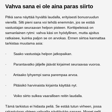
Vahva sana ei ole aina paras siirto
Pitkä sana näyttää hyvältä laudalla, erityisesti bonusruudun
vierellä. Silti pieni sana voi tehdä enemmän, jos se estää
vastustajan seuraavan helpon pisteen. Korttipeleissä on
samanlainen rytmi: vahva käsi on hyödyllinen, mutta ajoitus
ratkaisee, kuinka paljon se on arvokas. Ennen siirtoa kannattaa
tarkistaa muutama asia:
· Saako vastustaja helpon jatkopaikan.
· Parantavatko jäljelle jäävät kirjaimet seuraavaa vuoroa.
· Antaako lyhyempi sana parempaa arvoa.
· Pitäisikö harvinaista kirjainta käyttää nyt.
· Voiko siirto sulkea vaarallisen reitin laudalla.
Tämä tarkistus ei hidasta peliä. Se estää tutun virheen, jossa
rakastutaan yhteen vahvalta näyttävään sanaan. Monet pelit