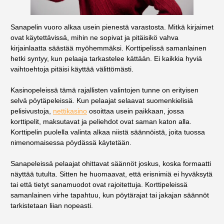
Sanapelin vuoro alkaa usein pienestä varastosta. Mitkä kirjaimet
ovat käytettävissä, mihin ne sopivat ja pitäisikö vahva
kirjainlaatta säästää myöhemmäksi. Korttipelissä samanlainen
hetki syntyy, kun pelaaja tarkastelee kättään. Ei kaikkia hyviä
vaihtoehtoja pitäisi käyttää välittömästi.
Kasinopeleissä tämä rajallisten valintojen tunne on erityisen
selvä pöytäpeleissä. Kun pelaajat selaavat suomenkielisiä
pelisivustoja,
nettikasino
osoittaa usein paikkaan, jossa
korttipelit, maksutavat ja peliehdot ovat saman katon alla.
Korttipelin puolella valinta alkaa niistä säännöistä, joita tuossa
nimenomaisessa pöydässä käytetään.
Sanapeleissä pelaajat ohittavat säännöt joskus, koska formaatti
näyttää tutulta. Sitten he huomaavat, että erisnimiä ei hyväksytä
tai että tietyt sanamuodot ovat rajoitettuja. Korttipeleissä
samanlainen virhe tapahtuu, kun pöytärajat tai jakajan säännöt
tarkistetaan liian nopeasti.