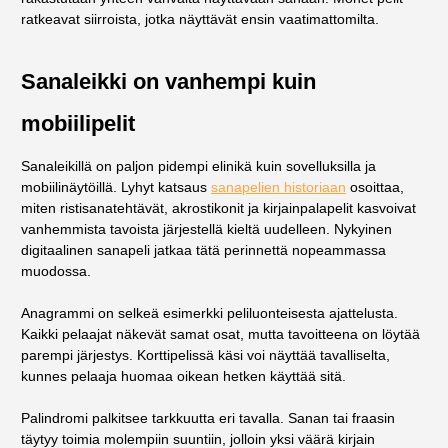
ratkeavat siirroista, jotka näyttävät ensin vaatimattomilta.
Sanaleikki on vanhempi kuin
mobiilipelit
Sanaleikillä on paljon pidempi elinikä kuin sovelluksilla ja
mobiilinäytöillä. Lyhyt katsaus
sanapelien historiaan
osoittaa,
miten ristisanatehtävät, akrostikonit ja kirjainpalapelit kasvoivat
vanhemmista tavoista järjestellä kieltä uudelleen. Nykyinen
digitaalinen sanapeli jatkaa tätä perinnettä nopeammassa
muodossa.
Anagrammi on selkeä esimerkki peliluonteisesta ajattelusta.
Kaikki pelaajat näkevät samat osat, mutta tavoitteena on löytää
parempi järjestys. Korttipelissä käsi voi näyttää tavalliselta,
kunnes pelaaja huomaa oikean hetken käyttää sitä.
Palindromi palkitsee tarkkuutta eri tavalla. Sanan tai fraasin
täytyy toimia molempiin suuntiin, jolloin yksi väärä kirjain