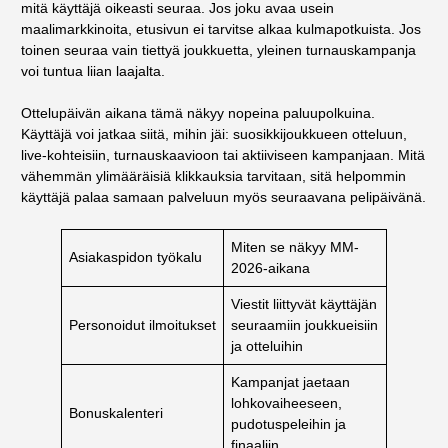
mitä käyttäjä oikeasti seuraa. Jos joku avaa usein
maalimarkkinoita, etusivun ei tarvitse alkaa kulmapotkuista. Jos
toinen seuraa vain tiettyä joukkuetta, yleinen turnauskampanja
voi tuntua liian laajalta.
Ottelupäivän aikana tämä näkyy nopeina paluupolkuina.
Käyttäjä voi jatkaa siitä, mihin jäi: suosikkijoukkueen otteluun,
live-kohteisiin, turnauskaavioon tai aktiiviseen kampanjaan. Mitä
vähemmän ylimääräisiä klikkauksia tarvitaan, sitä helpommin
käyttäjä palaa samaan palveluun myös seuraavana pelipäivänä.
Miten se näkyy MM-
Asiakaspidon työkalu
2026-aikana
Viestit liittyvät käyttäjän
Personoidut ilmoitukset
seuraamiin joukkueisiin
ja otteluihin
Kampanjat jaetaan
lohkovaiheeseen,
Bonuskalenteri
pudotuspeleihin ja
finaaliin