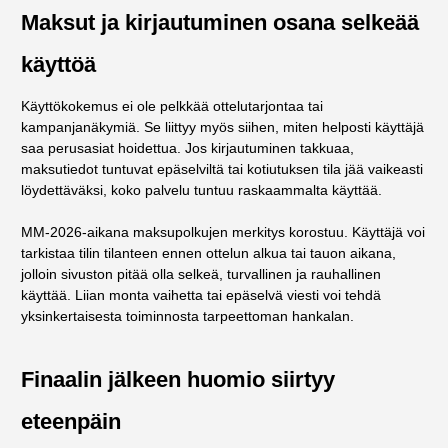
Maksut ja kirjautuminen osana selkeää
käyttöä
Käyttökokemus ei ole pelkkää ottelutarjontaa tai
kampanjanäkymiä. Se liittyy myös siihen, miten helposti käyttäjä
saa perusasiat hoidettua. Jos kirjautuminen takkuaa,
maksutiedot tuntuvat epäselviltä tai kotiutuksen tila jää vaikeasti
löydettäväksi, koko palvelu tuntuu raskaammalta käyttää.
MM-2026-aikana maksupolkujen merkitys korostuu. Käyttäjä voi
tarkistaa tilin tilanteen ennen ottelun alkua tai tauon aikana,
jolloin sivuston pitää olla selkeä, turvallinen ja rauhallinen
käyttää. Liian monta vaihetta tai epäselvä viesti voi tehdä
yksinkertaisesta toiminnosta tarpeettoman hankalan.
Finaalin jälkeen huomio siirtyy
eteenpäin