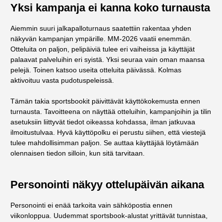
Yksi kampanja ei kanna koko turnausta
Aiemmin suuri jalkapalloturnaus saatettiin rakentaa yhden
näkyvän kampanjan ympärille. MM-2026 vaatii enemmän.
Otteluita on paljon, pelipäiviä tulee eri vaiheissa ja käyttäjät
palaavat palveluihin eri syistä. Yksi seuraa vain oman maansa
pelejä. Toinen katsoo useita otteluita päivässä. Kolmas
aktivoituu vasta pudotuspeleissä.
Tämän takia sportsbookit päivittävät käyttökokemusta ennen
turnausta. Tavoitteena on näyttää otteluihin, kampanjoihin ja tilin
asetuksiin liittyvät tiedot oikeassa kohdassa, ilman jatkuvaa
ilmoitustulvaa. Hyvä käyttöpolku ei perustu siihen, että viestejä
tulee mahdollisimman paljon. Se auttaa käyttäjää löytämään
olennaisen tiedon silloin, kun sitä tarvitaan.
Personointi näkyy ottelupäivän aikana
Personointi ei enää tarkoita vain sähköpostia ennen
viikonloppua. Uudemmat sportsbook-alustat yrittävät tunnistaa,