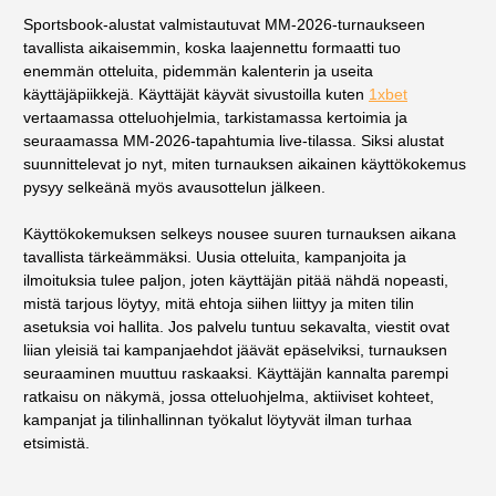
Sportsbook-alustat valmistautuvat MM-2026-turnaukseen
tavallista aikaisemmin, koska laajennettu formaatti tuo
enemmän otteluita, pidemmän kalenterin ja useita
käyttäjäpiikkejä. Käyttäjät käyvät sivustoilla kuten
1xbet
vertaamassa otteluohjelmia, tarkistamassa kertoimia ja
seuraamassa MM-2026-tapahtumia live-tilassa. Siksi alustat
suunnittelevat jo nyt, miten turnauksen aikainen käyttökokemus
pysyy selkeänä myös avausottelun jälkeen.
Käyttökokemuksen selkeys nousee suuren turnauksen aikana
tavallista tärkeämmäksi. Uusia otteluita, kampanjoita ja
ilmoituksia tulee paljon, joten käyttäjän pitää nähdä nopeasti,
mistä tarjous löytyy, mitä ehtoja siihen liittyy ja miten tilin
asetuksia voi hallita. Jos palvelu tuntuu sekavalta, viestit ovat
liian yleisiä tai kampanjaehdot jäävät epäselviksi, turnauksen
seuraaminen muuttuu raskaaksi. Käyttäjän kannalta parempi
ratkaisu on näkymä, jossa otteluohjelma, aktiiviset kohteet,
kampanjat ja tilinhallinnan työkalut löytyvät ilman turhaa
etsimistä.