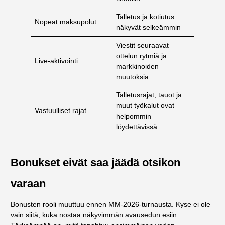
Talletus ja kotiutus
Nopeat maksupolut
näkyvät selkeämmin
Viestit seuraavat
ottelun rytmiä ja
Live-aktivointi
markkinoiden
muutoksia
Talletusrajat, tauot ja
muut työkalut ovat
Vastuulliset rajat
helpommin
löydettävissä
Bonukset eivät saa jäädä otsikon
varaan
Bonusten rooli muuttuu ennen MM-2026-turnausta. Kyse ei ole
vain siitä, kuka nostaa näkyvimmän avausedun esiin.