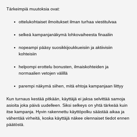
Tärkeimpiä muutoksia ovat:
ottelukohtaiset ilmoitukset ilman turhaa viestitulvaa
selkeä kampanjanäkymä lohkovaiheesta finaaliin
nopeampi pääsy suosikkijoukkueisiin ja aktiivisiin
kohteisiin
helpompi erottelu bonusten, ilmaiskohteiden ja
normaalien vetojen välillä
parempi näkymä siihen, mitä ehtoja kampanjaan liittyy
Kun turnaus kestää pitkään, käyttäjä ei jaksa selvittää samoja
asioita joka päivä uudelleen. Siksi selkeys on yhtä tärkeää kuin
itse kampanja. Hyvin rakennettu käyttöpolku säästää aikaa ja
vähentää virheitä, koska käyttäjä näkee olennaiset tiedot ennen
päätöstä.