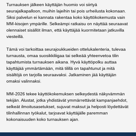
Turnauksen jälkeen käyttäjän huomio voi siirtyä
seurajalkapalloon, muihin lajeihin tai pois urheilusta kokonaan.
Siksi palvelun ei kannata rakentaa koko käyttökokemusta vain
MM-kisojen ympärille. Selkeämpi ratkaisu on näyttää seuraavat
olennaiset sisällöt ilman, että käyttäjää kuormitetaan jatkuvilla
viesteillä.
Tämä voi tarkoittaa seurajoukkueiden ottelukalenteria, tulevaa
turnausta, omaa suosikkiliigaa tai selkeää yhteenvetoa tilin
tapahtumista turnauksen aikana. Hyvä käyttöpolku auttaa
käyttäjää ymmärtämään, mitä tilillä on tapahtunut ja mitä
sisältöjä on tarjolla seuraavaksi. Jatkaminen jää käyttäjän
omaksi valinnaksi.
MM-2026 tekee käyttökokemuksen selkeydestä näkyvämmän
tekijän. Alustat, jotka yhdistävät ymmärrettävät kampanjaehdot,
selkeät ilmoitusasetukset, sujuvat maksut ja helposti löydettävät
tilinhallinnan työkalut, tarjoavat käyttäjälle paremman
kokonaisuuden koko turnauksen ajan.