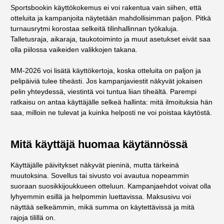
Sportsbookin käyttökokemus ei voi rakentua vain siihen, että
otteluita ja kampanjoita näytetään mahdollisimman paljon. Pitkä
turnausrytmi korostaa selkeitä tilinhallinnan työkaluja.
Talletusraja, aikaraja, taukotoiminto ja muut asetukset eivät saa
olla piilossa vaikeiden valikkojen takana.
MM-2026 voi lisätä käyttökertoja, koska otteluita on paljon ja
pelipäiviä tulee tiheästi. Jos kampanjaviestit näkyvät jokaisen
pelin yhteydessä, viestintä voi tuntua liian tiheältä. Parempi
ratkaisu on antaa käyttäjälle selkeä hallinta: mitä ilmoituksia hän
saa, milloin ne tulevat ja kuinka helposti ne voi poistaa käytöstä.
Mitä käyttäjä huomaa käytännössä
Käyttäjälle päivitykset näkyvät pieninä, mutta tärkeinä
muutoksina. Sovellus tai sivusto voi avautua nopeammin
suoraan suosikkijoukkueen otteluun. Kampanjaehdot voivat olla
lyhyemmin esillä ja helpommin luettavissa. Maksusivu voi
näyttää selkeämmin, mikä summa on käytettävissä ja mitä
rajoja tilillä on.