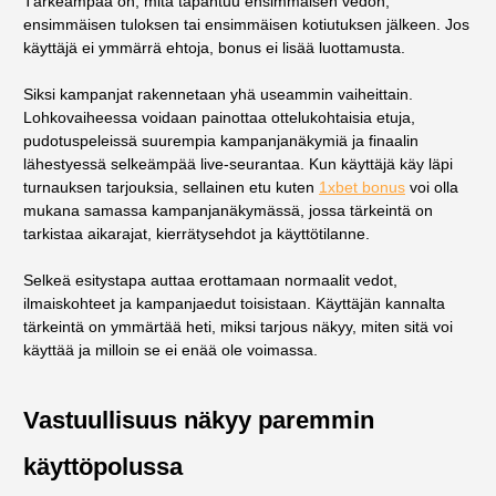
Tärkeämpää on, mitä tapahtuu ensimmäisen vedon,
ensimmäisen tuloksen tai ensimmäisen kotiutuksen jälkeen. Jos
käyttäjä ei ymmärrä ehtoja, bonus ei lisää luottamusta.
Siksi kampanjat rakennetaan yhä useammin vaiheittain.
Lohkovaiheessa voidaan painottaa ottelukohtaisia etuja,
pudotuspeleissä suurempia kampanjanäkymiä ja finaalin
lähestyessä selkeämpää live-seurantaa. Kun käyttäjä käy läpi
turnauksen tarjouksia, sellainen etu kuten
1xbet bonus
voi olla
mukana samassa kampanjanäkymässä, jossa tärkeintä on
tarkistaa aikarajat, kierrätysehdot ja käyttötilanne.
Selkeä esitystapa auttaa erottamaan normaalit vedot,
ilmaiskohteet ja kampanjaedut toisistaan. Käyttäjän kannalta
tärkeintä on ymmärtää heti, miksi tarjous näkyy, miten sitä voi
käyttää ja milloin se ei enää ole voimassa.
Vastuullisuus näkyy paremmin
käyttöpolussa