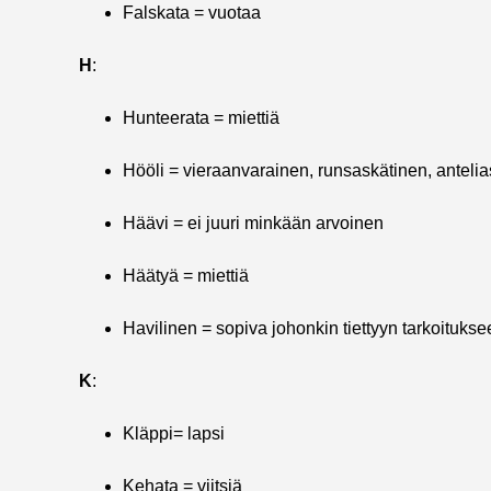
Falskata = vuotaa
H
:
Hunteerata = miettiä
Hööli = vieraanvarainen, runsaskätinen, antelia
Häävi = ei juuri minkään arvoinen
Häätyä = miettiä
Havilinen = sopiva johonkin tiettyyn tarkoitukse
K
:
Kläppi= lapsi
Kehata = viitsiä