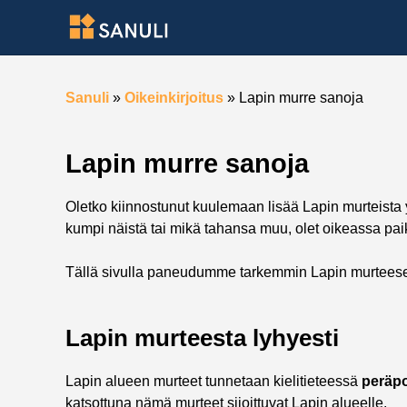
Sanuli
»
Oikeinkirjoitus
»
Lapin murre sanoja
Lapin murre sanoja
Oletko kiinnostunut kuulemaan lisää Lapin murteista 
kumpi näistä tai mikä tahansa muu, olet oikeassa pai
Tällä sivulla paneudumme tarkemmin Lapin murteeseen
Lapin murteesta lyhyesti
Lapin alueen murteet tunnetaan kielitieteessä
peräpo
katsottuna nämä murteet sijoittuvat Lapin alueelle.