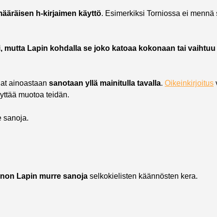
määräisen h-kirjaimen käyttö
. Esimerkiksi Torniossa ei menn
i, mutta Lapin kohdalla se joko katoaa kokonaan tai vaihtuu 
iat ainoastaan
sanotaan yllä mainitulla tavalla
.
Oikeinkirjoitus
v
äyttää muotoa teidän.
 sanoja.
inon Lapin murre sanoja
selkokielisten käännösten kera.