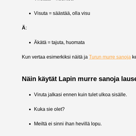
Visuta = säästää, olla visu
Ä
:
Äkätä = tajuta, huomata
Kun vertaa esimerkiksi näitä ja
Turun murre sanoja
ke
Näin käytät Lapin murre sanoja laus
Viruta jalkasi ennen kuin tulet ulkoa sisälle.
Kuka sie olet?
Meiltä ei sinni ihan hevillä lopu.