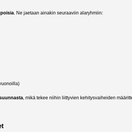
ppoisia
. Ne jaetaan ainakin seuraaviin alaryhmiin:
vuonoilla)
 suunnasta
, mikä tekee niihin liittyvien kehitysvaiheiden määri
et