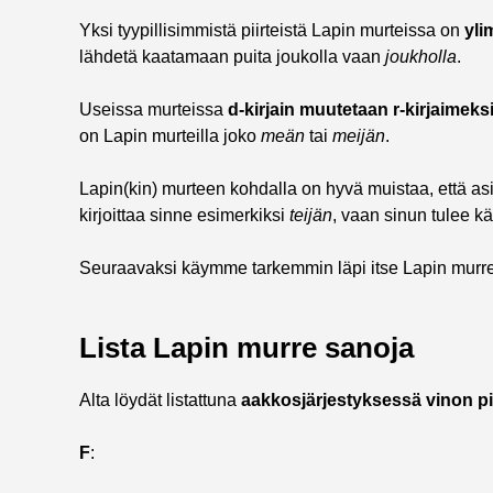
Yksi tyypillisimmistä piirteistä Lapin murteissa on
yli
lähdetä kaatamaan puita joukolla vaan
joukholla
.
Useissa murteissa
d-kirjain muutetaan r-kirjaimeks
on Lapin murteilla joko
meän
tai
meijän
.
Lapin(kin) murteen kohdalla on hyvä muistaa, että as
kirjoittaa sinne esimerkiksi
teijän
, vaan sinun tulee k
Seuraavaksi käymme tarkemmin läpi itse Lapin murre
Lista Lapin murre sanoja
Alta löydät listattuna
aakkosjärjestyksessä vinon p
F
: