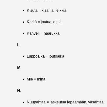
Kisuta = kisailla, leikkiä
Keritä = joutua, ehtiä
Kahveli = haarukka
L
:
Luppoaika = joutoaika
M
:
Mie = minä
N
:
Nuupahtaa = laskeutua lepäämään, väsähtää