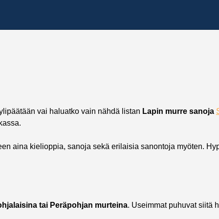
ylipäätään vai haluatko vain nähdä listan
Lapin murre sanoja
kassa.
 aina kielioppia, sanoja sekä erilaisia sanontoja myöten. Hyp
hjalaisina tai Peräpohjan murteina
. Useimmat puhuvat siitä h