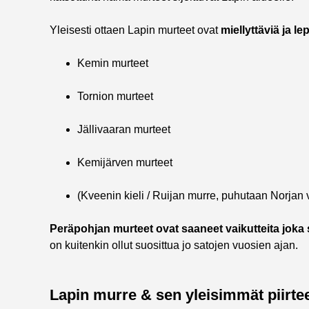
Yleisesti ottaen Lapin murteet ovat
miellyttäviä ja le
Kemin murteet
Tornion murteet
Jällivaaran murteet
Kemijärven murteet
(Kveenin kieli / Ruijan murre, puhutaan Norjan 
Peräpohjan murteet ovat saaneet vaikutteita joka
on kuitenkin ollut suosittua jo satojen vuosien ajan.
Lapin murre & sen yleisimmät piirte