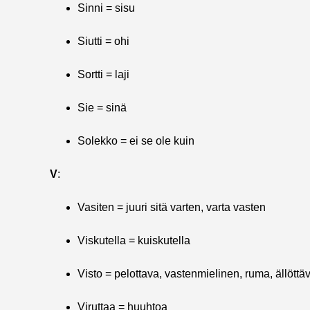
Sinni = sisu
Siutti = ohi
Sortti = laji
Sie = sinä
Solekko = ei se ole kuin
V
:
Vasiten = juuri sitä varten, varta vasten
Viskutella = kuiskutella
Visto = pelottava, vastenmielinen, ruma, ällött
Viruttaa = huuhtoa