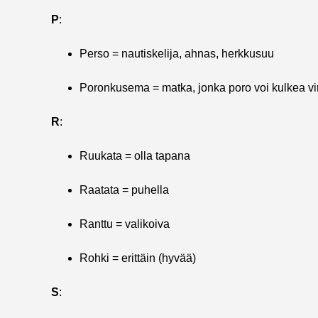
P
:
Perso = nautiskelija, ahnas, herkkusuu
Poronkusema = matka, jonka poro voi kulkea vi
R
:
Ruukata = olla tapana
Raatata = puhella
Ranttu = valikoiva
Rohki = erittäin (hyvää)
S
: